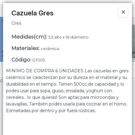
Gres
Ingresar a la Tienda
Cazuela Gres
Gres
CÓMO COMPRAR
Medidas(cm)
:
5,5 alto x 16 diámetro
QUIÉNES SOMOS
Materiales
:
cerámica
CONTACTO
Código
:
GT005
Menú
MINIMO DE COMPRA 6 UNIDADES Las cazuelas en gres
cerámico se caracterizan por su dureza en el material y su
Gres
durabilidad en el tiempo. Tienen 500cc de capacidad y lo
podes usar para sopa, guiso, ensalada, yoghurt con
cereales... lo que quieras! Son aptas para microondas y
lavavajillas. También podes usarla para cocinar en el horno.
Esmaltadas por dentro y por fuera rústicas.
Lista vacía