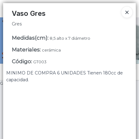
Gres
Ingresar a la Tienda
Vaso Gres
Gres
CÓMO COMPRAR
Medidas(cm)
:
8,5 alto x 7 diámetro
QUIÉNES SOMOS
Materiales
:
cerámica
CONTACTO
Código
:
GT003
Menú
MINIMO DE COMPRA 6 UNIDADES Tienen 180cc de
capacidad.
Gres
Lista vacía