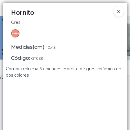
Gres
Ingresar a la Tienda
Hornito
Gres
CÓMO COMPRAR
QUIÉNES SOMOS
Medidas(cm)
:
10x13
CONTACTO
Código
:
GT039
Menú
Compra mínima 6 unidades. Hornito de gres cerámico en
dos colores.
Gres
Lista vacía