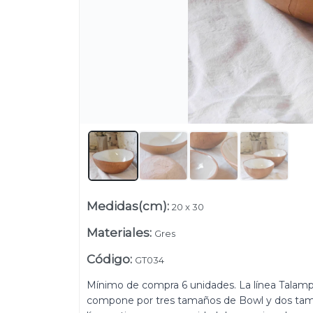
Lista vacía
Medidas(cm)
:
20 x 30
Materiales
:
Gres
Código
:
GT034
Mínimo de compra 6 unidades. La línea Talampa
compone por tres tamaños de Bowl y dos tamañ