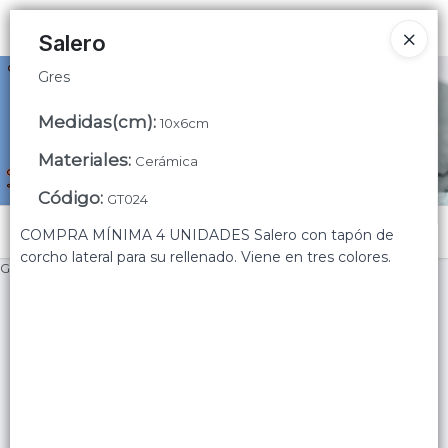
Gres
Ingresar a la Tienda
Salero
Gres
CÓMO COMPRAR
Medidas(cm)
:
10x6cm
QUIÉNES SOMOS
Materiales
:
Cerámica
CONTACTO
Código
:
GT024
Menú
COMPRA MÍNIMA 4 UNIDADES Salero con tapón de
corcho lateral para su rellenado. Viene en tres colores.
Gres
Lista vacía