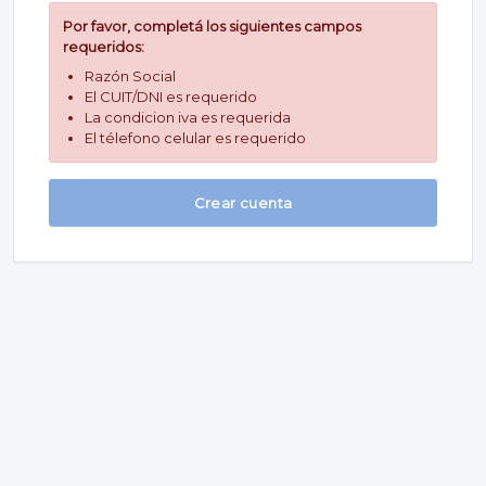
Por favor, completá los siguientes campos
requeridos:
Razón Social
El CUIT/DNI es requerido
La condicion iva es requerida
El télefono celular es requerido
Crear cuenta