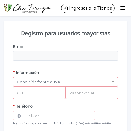
Desarrollo de productos en cerámica.
Ingresar a la Tienda
CÓMO COMPRAR
Registro para usuarios mayoristas
QUIÉNES SOMOS
Email
CONTACTO
*
Información
CUIT
Razón Social
*
Teléfono
Celular
Ingresá código de área + N°. Ejemplo: (+54) ##-####-####.